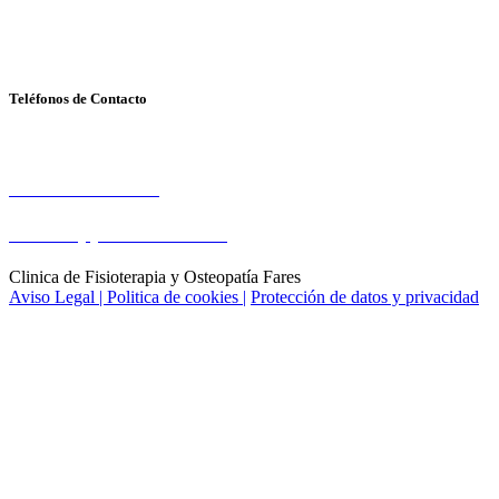
Avda. Kansas City, 30 - local 14
41007- SEVILLA
Teléfonos de Contacto
Cita Previa
Tel: 954 570 571
Whatsapp: 669 791 391
Clinica de Fisioterapia y Osteopatía Fares
Aviso Legal |
Politica de cookies |
Protección de datos y privacidad
Pide tu cita ahora y obtén !
5€ de descuento en tu primera
sesión
(Haz click en el descuento que encontrarás
en la parte inferior de la web)