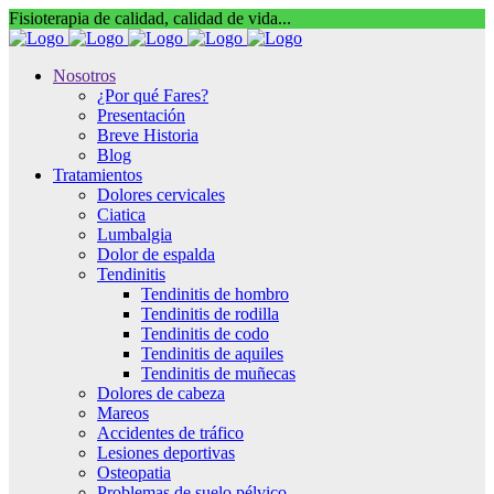
Fisioterapia de calidad, calidad de vida...
Nosotros
¿Por qué Fares?
Presentación
Breve Historia
Blog
Tratamientos
Dolores cervicales
Ciatica
Lumbalgia
Dolor de espalda
Tendinitis
Tendinitis de hombro
Tendinitis de rodilla
Tendinitis de codo
Tendinitis de aquiles
Tendinitis de muñecas
Dolores de cabeza
Mareos
Accidentes de tráfico
Lesiones deportivas
Osteopatia
Problemas de suelo pélvico