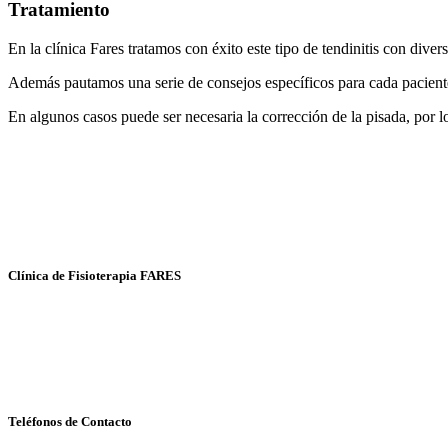
Tratamiento
En la clínica Fares tratamos con éxito este tipo de tendinitis con div
Además pautamos una serie de consejos específicos para cada paciente 
En algunos casos puede ser necesaria la corrección de la pisada, por lo 
Clínica de Fisioterapia FARES
Fisioterapia y Osteopatía
Avda. Kansas City, 30 - local 14
41007- SEVILLA
Teléfonos de Contacto