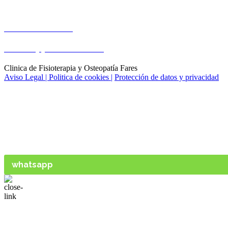
Cita Previa
Tel: 954 570 571
Whatsapp: 669 791 391
Clinica de Fisioterapia y Osteopatía Fares
Aviso Legal |
Politica de cookies |
Protección de datos y privacidad
Pide tu cita ahora y obtén !
5€ de descuento en tu primera sesió
(Haz click en el descuento que encontrarás
en la parte inferior de la web)
whatsapp