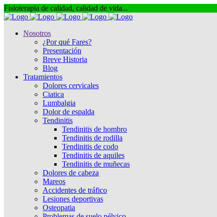
Fisioterapia de calidad, calidad de vida...
Nosotros
¿Por qué Fares?
Presentación
Breve Historia
Blog
Tratamientos
Dolores cervicales
Ciatica
Lumbalgia
Dolor de espalda
Tendinitis
Tendinitis de hombro
Tendinitis de rodilla
Tendinitis de codo
Tendinitis de aquiles
Tendinitis de muñecas
Dolores de cabeza
Mareos
Accidentes de tráfico
Lesiones deportivas
Osteopatia
Problemas de suelo pélvico