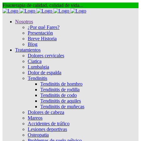
Fisioterapia de calidad, calidad de vida...
Nosotros
¿Por qué Fares?
Presentación
Breve Historia
Blog
Tratamientos
Dolores cervicales
Ciatica
Lumbalgia
Dolor de espalda
Tendinitis
Tendinitis de hombro
Tendinitis de rodilla
Tendinitis de codo
Tendinitis de aquiles
Tendinitis de muñecas
Dolores de cabeza
Mareos
Accidentes de tráfico
Lesiones deportivas
Osteopatia
Problemas de suelo pélvico