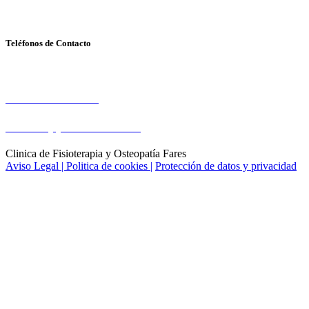
41007- SEVILLA
Teléfonos de Contacto
Cita Previa
Tel: 954 570 571
Whatsapp: 669 791 391
Clinica de Fisioterapia y Osteopatía Fares
Aviso Legal |
Politica de cookies |
Protección de datos y privacidad