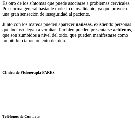
Es otro de los síntomas que puede asociarse a problemas cervicales.
Por norma general bastante molesto e invalidante, ya que provoca
una gran sensación de inseguridad al paciente.
Junto con los mareos pueden aparecer
naúseas
, existiendo personas
que incluso llegan a vomitar. También pueden presentarse
acúfenos
,
que son zumbidos a nivel del oído, que pueden manifestarse como
un pitido o taponamiento de oído.
Clínica de Fisioterapia FARES
Fisioterapia y Osteopatía
Avda. Kansas City, 30 - local 14
41007- SEVILLA
Teléfonos de Contacto
Cita Previa