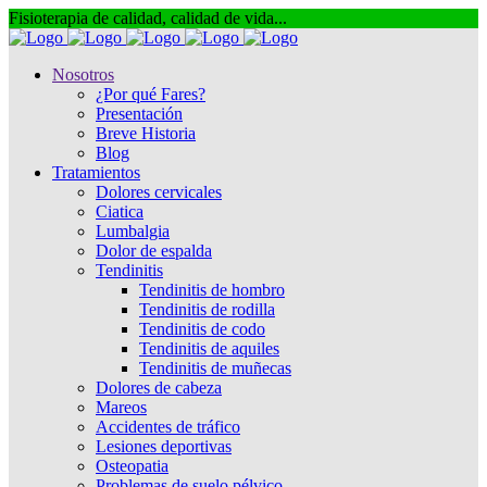
Fisioterapia de calidad, calidad de vida...
Nosotros
¿Por qué Fares?
Presentación
Breve Historia
Blog
Tratamientos
Dolores cervicales
Ciatica
Lumbalgia
Dolor de espalda
Tendinitis
Tendinitis de hombro
Tendinitis de rodilla
Tendinitis de codo
Tendinitis de aquiles
Tendinitis de muñecas
Dolores de cabeza
Mareos
Accidentes de tráfico
Lesiones deportivas
Osteopatia
Problemas de suelo pélvico