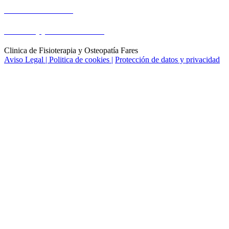
Tel: 954 570 571
Whatsapp: 669 791 391
Clinica de Fisioterapia y Osteopatía Fares
Aviso Legal |
Politica de cookies |
Protección de datos y privacidad