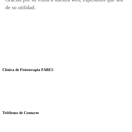
de su utilidad.
Clínica de Fisioterapia FARES
Fisioterapia y Osteopatía
Avda. Kansas City, 30 - local 14
41007- SEVILLA
Teléfonos de Contacto
Cita Previa