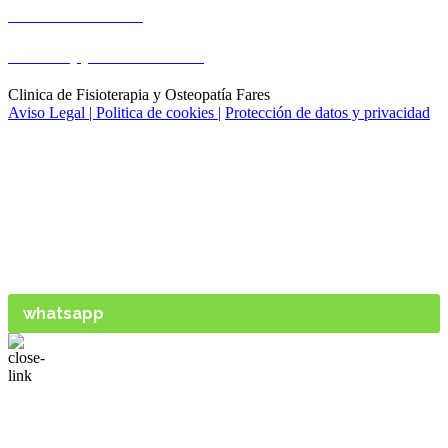
Tel: 954 570 571
Whatsapp: 669 791 391
Clinica de Fisioterapia y Osteopatía Fares
Aviso Legal |
Politica de cookies |
Protección de datos y privacidad
Pide tu cita ahora y obtén !
5€ de descuento en tu primera
sesión
(Haz click en el descuento que encontrarás
en la parte inferior de la web)
whatsapp