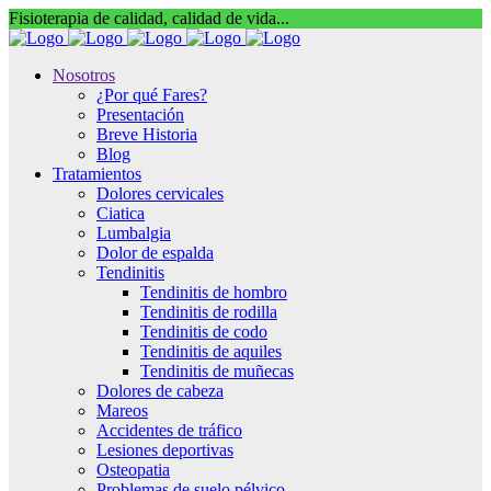
Fisioterapia de calidad, calidad de vida...
Nosotros
¿Por qué Fares?
Presentación
Breve Historia
Blog
Tratamientos
Dolores cervicales
Ciatica
Lumbalgia
Dolor de espalda
Tendinitis
Tendinitis de hombro
Tendinitis de rodilla
Tendinitis de codo
Tendinitis de aquiles
Tendinitis de muñecas
Dolores de cabeza
Mareos
Accidentes de tráfico
Lesiones deportivas
Osteopatia
Problemas de suelo pélvico