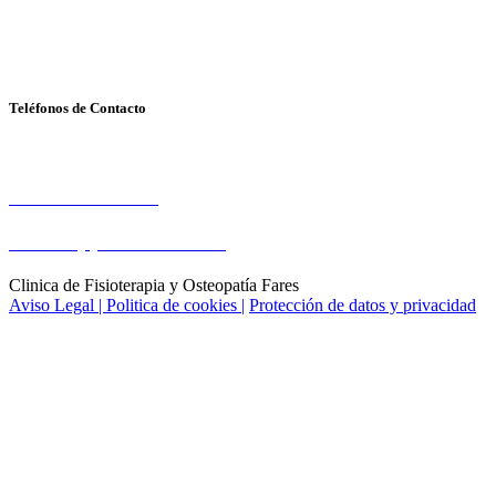
Avda. Kansas City, 30 - local 14
41007- SEVILLA
Teléfonos de Contacto
Cita Previa
Tel: 954 570 571
Whatsapp: 669 791 391
Clinica de Fisioterapia y Osteopatía Fares
Aviso Legal |
Politica de cookies |
Protección de datos y privacidad