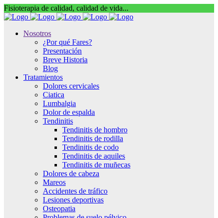
Fisioterapia de calidad, calidad de vida...
Nosotros
¿Por qué Fares?
Presentación
Breve Historia
Blog
Tratamientos
Dolores cervicales
Ciatica
Lumbalgia
Dolor de espalda
Tendinitis
Tendinitis de hombro
Tendinitis de rodilla
Tendinitis de codo
Tendinitis de aquiles
Tendinitis de muñecas
Dolores de cabeza
Mareos
Accidentes de tráfico
Lesiones deportivas
Osteopatia
Problemas de suelo pélvico