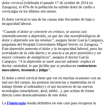
dolor cervical (
celebrada el pasado 17 de octubre de 2014 en
Zaragoza)
,
el 45% de la población ha sufrido dolor de cuello o
cervicalgia en los últimos seis meses.
El dolor cervical es una de las causas más frecuentes de baja o
incapacidad laboral.
“Cuando el dolor se convierte en crónico, se asocia casi
sistemáticamente a depresión, ya que las vías neurofisiológicas de
dolor y depresión son las mismas”,
asegura Javier García Campayo,
psiquiatra del Hospital Universitario Miguel Servet, en Zaragoza
. ”
Esta depresión aumenta el dolor y la incapacidad laboral, para las
actividades de la vida diaria y se asocia a un peor pronóstico y un
mayor consumo de analgésicos
”, asegura el doctor García
Campayo. “
A la depresión se suele asociar además
-explica el
doctor-
ansiedad, lo que facilita que se produzcan
contracturas
musculares, insomnio y fatiga
”.
El dolor a nivel cervical tiene que ver en muchas ocasiones con un
mal uso del cuerpo, las posturas incorrectas y mantenidas en el
trabajo (frente al ordenador) y el uso incorrecto de las nuevas
tecnologías
(smartphone, ipod, tablet…
), que actúan de forma
directa como desencadenantes de este dolor.
La
Fisioterapia
resulta definitiva en este caso para recuperar la